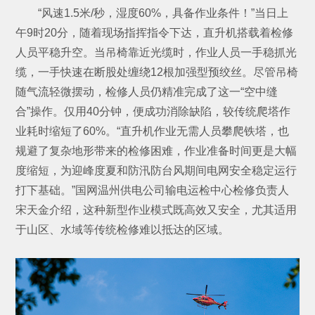
“风速1.5米/秒，湿度60%，具备作业条件！”当日上
午9时20分，随着现场指挥指令下达，直升机搭载着检修
人员平稳升空。当吊椅靠近光缆时，作业人员一手稳抓光
缆，一手快速在断股处缠绕12根加强型预绞丝。尽管吊椅
随气流轻微摆动，检修人员仍精准完成了这一“空中缝
合”操作。仅用40分钟，便成功消除缺陷，较传统爬塔作
业耗时缩短了60%。“直升机作业无需人员攀爬铁塔，也
规避了复杂地形带来的检修困难，作业准备时间更是大幅
度缩短，为迎峰度夏和防汛防台风期间电网安全稳定运行
打下基础。”国网温州供电公司输电运检中心检修负责人
宋天金介绍，这种新型作业模式既高效又安全，尤其适用
于山区、水域等传统检修难以抵达的区域。