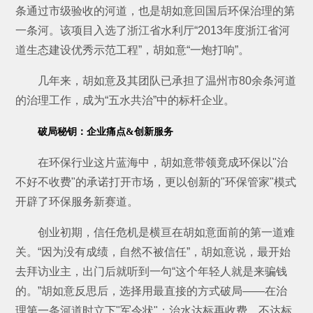
条通过市级验收的河道，也是胡如意回国后环保治理的第
一条河。该项目入选了浙江省水利厅“2013年度浙江省河
道生态建设优秀示范工程”，胡如意“一炮打响”。
几年来，胡如意及其团队已承担了温州市80余条河道
的治理工作，成为“五水共治”中的标杆企业。
破局秘钥：企业痛点&创新服务
在环保行业这片蓝海中，胡如意带领竟成环保以"治
不好不收费"的承诺打开市场，更以创新的"环保管家"模式
开辟了环保服务新赛道。
创业初期，信任危机是横亘在胡如意面前的第一道难
关。“因为没有成绩，自然不被信任”，胡如意说，最开始
去拜访业主，出门后就听到一句“这个年轻人就是来骗钱
的。”胡如意反思后，选择用最直接的方式破局——在治
理第一条河道时立下"军令状"：治水达标再收费，不达标