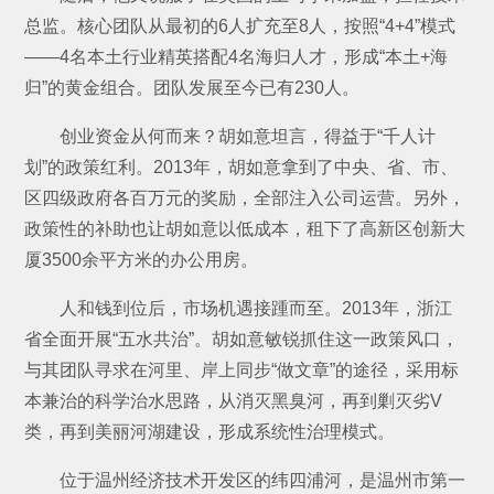
总监。核心团队从最初的6人扩充至8人，按照“4+4”模式
——4名本土行业精英搭配4名海归人才，形成“本土+海
归”的黄金组合。团队发展至今已有230人。
创业资金从何而来？胡如意坦言，得益于“千人计
划”的政策红利。2013年，胡如意拿到了中央、省、市、
区四级政府各百万元的奖励，全部注入公司运营。另外，
政策性的补助也让胡如意以低成本，租下了高新区创新大
厦3500余平方米的办公用房。
人和钱到位后，市场机遇接踵而至。2013年，浙江
省全面开展“五水共治”。胡如意敏锐抓住这一政策风口，
与其团队寻求在河里、岸上同步“做文章”的途径，采用标
本兼治的科学治水思路，从消灭黑臭河，再到剿灭劣V
类，再到美丽河湖建设，形成系统性治理模式。
位于温州经济技术开发区的纬四浦河，是温州市第一