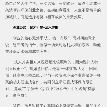
释自己的人生哲学。三次选择，三度转身，最终汇聚成一
条清晰的环保创业之路。在胡如意看来，人生不是简单的
加减法，而是选择与努力相互成就的乘数效应。
创业公式：聚才引资+治水突围
创业的核心无外乎“人、钱、市场”，而对胡如意来
说，这三者的结合，恰似一场天时地利人和的东风，助他
在环保治水领域成功突围。
“找人其实相对来说还是比较顺利的，因为温州人特
别喜欢创业”。胡如意回忆，他靠“一杯茶”聚人才。回国
后，经高中老师牵线，他与一位资深环保企业家仅凭一杯
茶的功夫便达成合作，共同创立浙江竟成环保有限公
司。“竟成”二字源于《后汉书?耿弇传》中的名句“有志
者，事竟成”。
随后，他又说服了在英国的上司李宋加盟，担任技术