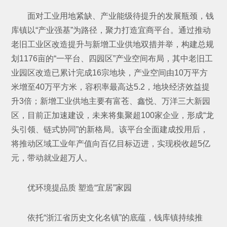
面对工业用地紧缺、产业能级待提升的发展瓶颈，钱
库镇以“产业强基”为路径，聚力打造宜商平台。通过推动
老旧工业区改造提升与新增工业供地双措并举，构建总规
划1176亩的“一平台、四园区”产业空间布局，其中老旧工
业园区改造已累计完成16宗地块，产业空间由10万平方
米增至40万平方米，容积率最高达5.2，地块经济效益提
升3倍；新增工业供地主要有富苍、鑫悦、万洋三大新园
区，目前正加速建设，未来将集聚超100家企业，形成“龙
头引领、链式协同”的新格局。该平台全面建成投用后，
将推动区域工业年产值向百亿目标迈进，实现税收超5亿
元，带动就业超万人。
优环境提品质 塑造“宜居”家园
依托“浙江省历史文化名镇”的底蕴，钱库镇持续推