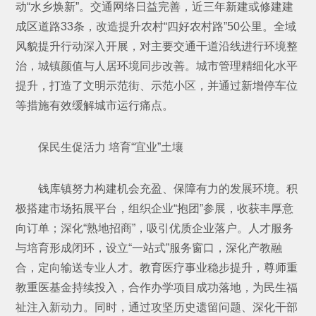
动“水乡焕新”。交通网络日益完善，近三年新建或修建建
成区道路33条，改造提升农村“四好农村路”50公里。全域
风貌提升行动深入开展，对主要交通干道沿线进行环境整
治，城镇颜值与人居环境同步改善。城市管理精细化水平
提升，打造了文明示范街、示范小区，并通过新增停车位
等措施有效缓解城市运行痛点。
保民生促活力 培育“宜业”土壤
钱库镇努力构建机会充盈、保障有力的发展环境。积
极搭建市场拓展平台，组织企业“抱团”参展，收获丰厚意
向订单；深化“熟地招商”，吸引优质企业落户。人才服务
与培育形成闭环，设立“一站式”服务窗口，深化产教融
合，定向输送专业人才。教育医疗事业稳步提升，尊师重
教重医基金持续投入，合作办学项目成功落地，为民生福
祉注入新动力。同时，通过攻坚历史遗留问题、深化干部