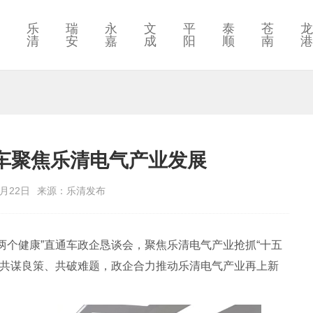
乐
瑞
永
文
平
泰
苍
龙
清
安
嘉
成
阳
顺
南
港
通车聚焦乐清电气产业发展
5月22日
来源：乐清发布
两个健康”直通车政企恳谈会，聚焦乐清电气产业抢抓“十五
，共谋良策、共破难题，政企合力推动乐清电气产业再上新