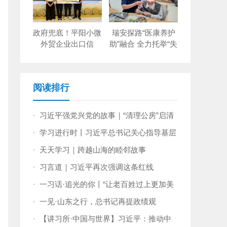
政府兜底！平阳小微
瑞安探路“医康养护
外贸企业出口信
助”融合 全力托举“失
保“零保费”
能老人”
阅读排行
·
习近平强党兴党的故事｜“清理公房”启清
风
·
学习进行时丨习近平总书记关心指导基层
党建的故事
·
天天学习｜跨越山海的睦邻故事
·
习言道｜习近平再次强调这条红线
·
一习话·追光的你丨“让老百姓过上更加美
好的生活”
·
一见·山东之行，总书记再提政绩观
·
【讲习所·中国与世界】习近平：推动中