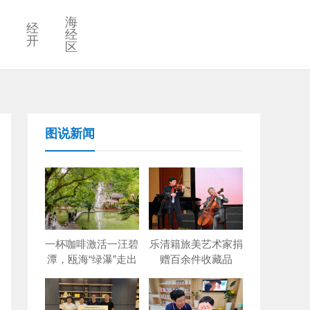
海
经
经
开
区
图说新闻
一杯咖啡激活一汪碧
乐清籍旅美艺术家捐
潭，瓯海“绿瀑”走出
赠百余件收藏品
创新出圈路