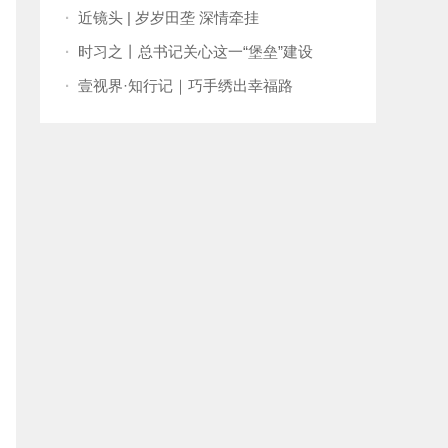
孟两国关系向更高水平发展
·
近镜头 | 岁岁田垄 深情牵挂
·
时习之丨总书记关心这一“堡垒”建设
·
壹视界·知行记｜巧手绣出幸福路