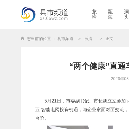
龙
瓯
洞
湾
海
头
您当前的位置 ：
县市频道
->
乐清
-->
正文
“两个健康”直
2026年0
5月21日，市委副书记、市长胡立左参加“
五”智能电网投资机遇，与企业家面对面交流
台阶。