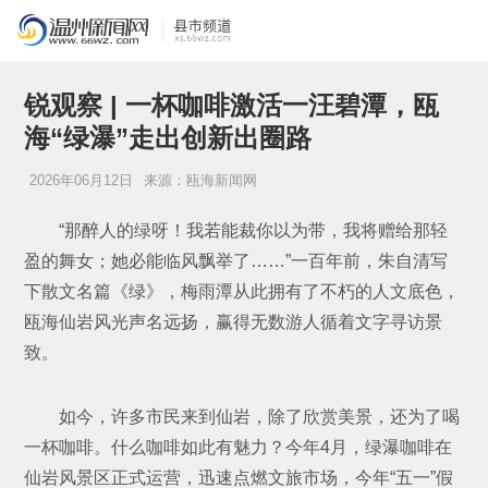
锐观察 | 一杯咖啡激活一汪碧潭，瓯
海“绿瀑”走出创新出圈路
2026年06月12日
来源：瓯海新闻网
“那醉人的绿呀！我若能裁你以为带，我将赠给那轻
盈的舞女；她必能临风飘举了……”一百年前，朱自清写
下散文名篇《绿》，梅雨潭从此拥有了不朽的人文底色，
瓯海仙岩风光声名远扬，赢得无数游人循着文字寻访景
致。
如今，许多市民来到仙岩，除了欣赏美景，还为了喝
一杯咖啡。什么咖啡如此有魅力？今年4月，绿瀑咖啡在
仙岩风景区正式运营，迅速点燃文旅市场，今年“五一”假