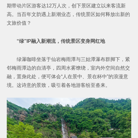
期带动片区游客达12万人次，创下景区建立以来客流新
高。当百年文韵遇上新潮业态，传统景区如何释放出新的
文旅价值？
“绿”IP融入新潮流，传统景区变身网红地
绿瀑咖啡坐落于仙岩梅雨潭与三姑潭瀑布群脚下，紧
邻梅雨潭边的自清亭，四周水雾缭绕，室内外空间自然交
融，置身此处，便可体会“人在景中、景在杯中”的浪漫意
境。这诗意的景致，吸引着各地游客纷至沓来。