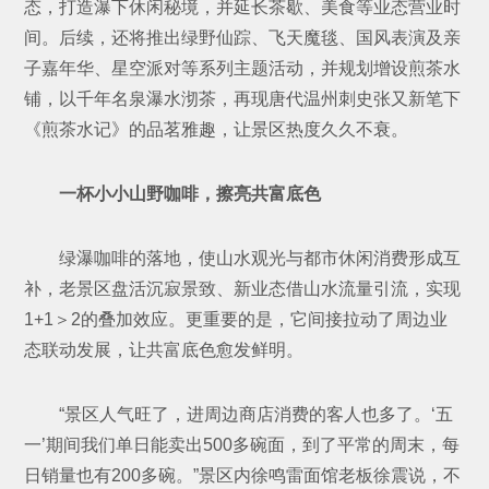
态，打造瀑下休闲秘境，并延长茶歇、美食等业态营业时
间。后续，还将推出绿野仙踪、飞天魔毯、国风表演及亲
子嘉年华、星空派对等系列主题活动，并规划增设煎茶水
铺，以千年名泉瀑水沏茶，再现唐代温州刺史张又新笔下
《煎茶水记》的品茗雅趣，让景区热度久久不衰。
一杯小小山野咖啡，擦亮共富底色
绿瀑咖啡的落地，使山水观光与都市休闲消费形成互
补，老景区盘活沉寂景致、新业态借山水流量引流，实现
1+1＞2的叠加效应。更重要的是，它间接拉动了周边业
态联动发展，让共富底色愈发鲜明。
“景区人气旺了，进周边商店消费的客人也多了。‘五
一’期间我们单日能卖出500多碗面，到了平常的周末，每
日销量也有200多碗。”景区内徐鸣雷面馆老板徐震说，不