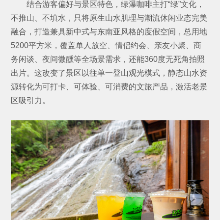
结合游客偏好与景区特色，绿瀑咖啡主打“绿”文化，
不推山、不填水，只将原生山水肌理与潮流休闲业态完美
融合，打造兼具新中式与东南亚风格的度假空间，总用地
5200平方米，覆盖单人放空、情侣约会、亲友小聚、商
务闲谈、夜间微醺等全场景需求，还能360度无死角拍照
出片。这改变了景区以往单一登山观光模式，静态山水资
源转化为可打卡、可体验、可消费的文旅产品，激活老景
区吸引力。