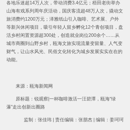
各地乐迷超14万人次，带动消费3.4亿元；梧田老街举办
山海有戏系列周年庆活动，国庆客流超48万人次，撬动文
旅消费约1200万元；泽雅纸山引入咖啡、艺术展、户外
等新兴休闲项目，吸引年轻人留乡孵化12个青创项目，盘
活乡村闲置资源超300处，创造就业岗位200余个……从
城市商圈到山野乡村，瓯海文旅实现流量变留量、人气变
财气，让山水风光、民俗文化转化为城乡发展实实在在的
动能。
来源：瓯海新闻网
原标题：锐观察|一杯咖啡激活一汪碧潭，瓯海“绿
瀑”走出创新出圈路
监制：张佳玮 | 责任编辑：张朋杰 | 编辑：姜珂珂