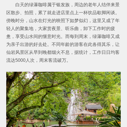
白天的绿瀑咖啡属于银发族，周边的老年人结伴来景
区散步、拍照，累了就走进店里点上一杯饮品歇脚闲谈。
傍晚时分，山水在灯光的映照下如梦似幻，这里又成了年
轻人的聚集地，大家赏夜景、听乐曲，卸下工作时的疲
惫，享受山水间的惬意时光。而每到周末，绿瀑咖啡又成
为亲子出游的好去处。不同年龄的游客在此各得其乐，让
仙岩风景区从早到晚都烟火不息，据统计，工作日日均客
流达5000人次，周末客流破万。