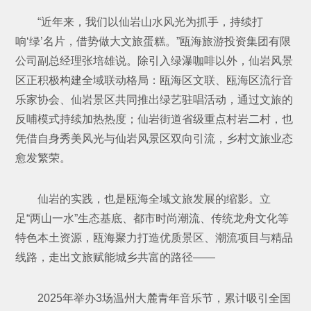
“近年来，我们以仙岩山水风光为抓手，持续打
响‘绿’名片，借势做大文旅蛋糕。”瓯海旅游投资集团有限
公司副总经理张培雄说。除引入绿瀑咖啡以外，仙岩风景
区正积极构建全域联动格局：瓯海区文联、瓯海区流行音
乐家协会、仙岩景区共同推出绿艺驻唱活动，通过文旅的
反哺模式持续加热热度；仙岩街道省级重点村岩二村，也
凭借自身秀美风光与仙岩风景区双向引流，乡村文旅业态
愈发繁荣。
仙岩的实践，也是瓯海全域文旅发
展的缩影。立
足“两山一水”生态基底、都市时尚潮流、传统龙舟文化等
特色本土资源，瓯海聚力打造优质景区、潮流项目与精品
线路，走出文旅赋能城乡共富的路径——
2025年举办3场温州大麓青年音乐节，累计吸引全国