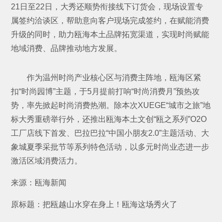
21日至22日，大秀还顺势衔接线下订货会，现场设置专
属签约洽谈区，帮助意向客户现场完成签约，在赋能消费
升级的同时，助力瓯海本土品牌拓宽渠道，实现时尚赋能
地域消费、品牌推动地方发展。
作为温州时尚产业核心区与消费主阵地，瓯海区紧
扣“时尚园博”主题，于5月提前打响“时尚消费月”预热攻
势，率先掀起时尚消费热潮。除本次XUEGE“城市之旅”地
标大秀重磅举行外，还推出瓯海本土文创“瓯之系列”O2O
工厂店线下首发、巴拉巴拉“中国小朋友2.0”主题活动、大
象城夏季采批节等系列特色活动，以多元时尚业态进一步
激活区域消费活力。
来源：瓯海新闻
原标题：把瓯越山水穿在身上！瓯海这场秀火了