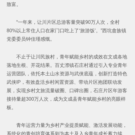
致富。
“一年来，让川片区总游客量突破90万人次，全村
80%以上常住人口在家门口吃上了‘旅游饭’。”西坑畲族镇
党委委员钟佳瑾感慨。
不止于让川民族村，青年赋能乡村的成效在文成各地
落地生根、开花结果。百丈漈镇石庄村通过引入专业青年
运营团队，依托本土山水资源与武侠底蕴，创新打造特色
武侠IP，有效盘活乡村闲置资源、带动片区抱团联动发
展，实现乡村文旅流量破圈、口碑出圈，石庄片区年游客
接待量超300万人次，成为文成县青年赋能乡村的亮眼样
板。
青年运营力量为乡村产业提质赋能、激活发展动能，
系统化的青创培育体系则为本土及入乡青年成长蓄力续