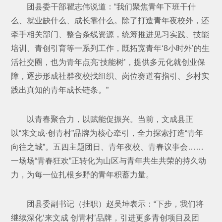
团县委干部瞿志伟说道：“我们聚焦青年下班干什
么、就业缺什么、成长靠什么。除了打造青年夜校外，还
牵手相关部门、整合条线资源，统筹推进见习实践、技能
培训、青创引育等一系列工作，既拓宽青年‘8小时外’的生
活社交圈，也为青年点亮‘技能树’，提供多元化就创业保
障，逐步形成社群夜校找组织、岗位赛道有指引、乡村实
践出真知的青年成长链条。”
以青春聚合力，以赋能促振兴。当前，文成县正
以“来文成·创青村”品牌为核心牵引，全力探索打造“青年
向往之城”。五四主题团日、青年夜校、青春议事会……
一场场“青春狂欢”正转化为山区与青年共生共荣的持久动
力，为每一位扎根乡野的青年积蓄力量。
团县委副书记（挂职）赵吴坤表示：“下步，我们将
继续深化‘来文成 创青村’品牌，引进更多青创项目及团