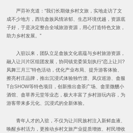
严芬补充道：“我们长期做乡村文旅，实地走访了文
成不少地方，西坑畲族风情浓郁、生态环境优越，资源底
子好，于是决定整合全域旅游资源，用心打造特色文旅，
助力乡村发展。”
入驻以来，团队立足畲族文化底蕴与乡村旅游资源，
融入让川片区组团发展，协同镇党委策划执行“恋上让川?
凤舞三月三”特色活动，优化产业布局、提升游客体验、
擦亮村庄品牌，推出沉浸式体验独竹漂、凤仪巡游、畲服
T台SHOW等特色项目，创新推出畲茶广场、畲里微醺小
酒馆、畲草养元堂等业态，极大丰富了乡村游玩内容，为
游客带来多元化、沉浸式的全新体验。
青年人才的入驻，不仅为让川民族村注入新鲜血液、
唤醒乡村活力，更推动乡村文旅产业提质增效、村民增收