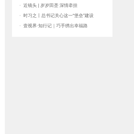
孟两国关系向更高水平发展
·
近镜头 | 岁岁田垄 深情牵挂
·
时习之丨总书记关心这一“堡垒”建设
·
壹视界·知行记｜巧手绣出幸福路