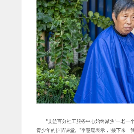
“县益百分社工服务中心始终聚焦‘一老一
青少年的护苗课堂。”季慧聪表示，“接下来，