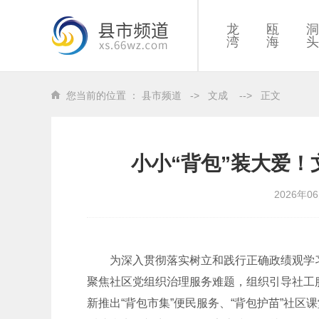
龙
瓯
洞
湾
海
头
您当前的位置 ：
县市频道
->
文成
-->
正文
小小“背包”装大爱！
2026年0
为深入贯彻落实树立和践行正确政绩观学
聚焦社区党组织治理服务难题，组织引导社工
新推出“背包市集”便民服务、“背包护苗”社