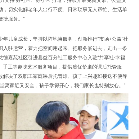
力支持‘好社区、好小区’打造，持续开展免费义诊、公益义
动，切实化解老年人出行不便、日常琐事无人帮忙、生活单
便捷服务。”
年儿童成长，坚持以阵地换服务，创新推行“市场+公益”社
织入驻运营，着力把空间用起来、把服务嵌进去，走出一条
龙德嘉苑社区引进县益百分社工服务中心入驻“共享社·幸福
术、手工等趣味艺术服务项目，提供质优价廉的课后托管服
效解决了双职工家庭课后托管难、孩子上兴趣班接送不便等
课堂离家近又安全，孩子学得开心，我们家长也特别放心。”