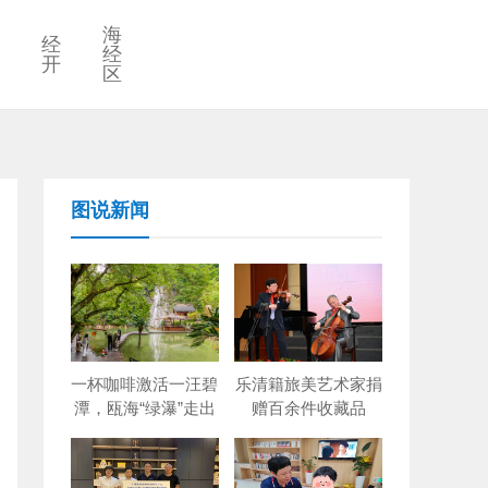
海
经
经
开
区
图说新闻
一杯咖啡激活一汪碧
乐清籍旅美艺术家捐
潭，瓯海“绿瀑”走出
赠百余件收藏品
创新出圈路