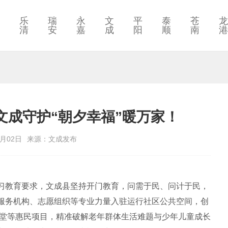
乐
瑞
永
文
平
泰
苍
龙
清
安
嘉
成
阳
顺
南
港
文成守护“朝夕幸福”暖万家！
6月02日
来源：文成发布
习教育要求，文成县坚持开门教育，问需于民、问计于民，
服务机构、志愿组织等专业力量入驻运行社区公共空间，创
区课堂等惠民项目，精准破解老年群体生活难题与少年儿童成长