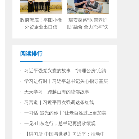
政府兜底！平阳小微
瑞安探路“医康养护
外贸企业出口信
助”融合 全力托举“失
保“零保费”
能老人”
阅读排行
·
习近平强党兴党的故事｜“清理公房”启清
风
·
学习进行时丨习近平总书记关心指导基层
党建的故事
·
天天学习｜跨越山海的睦邻故事
·
习言道｜习近平再次强调这条红线
·
一习话·追光的你丨“让老百姓过上更加美
好的生活”
·
一见·山东之行，总书记再提政绩观
·
【讲习所·中国与世界】习近平：推动中