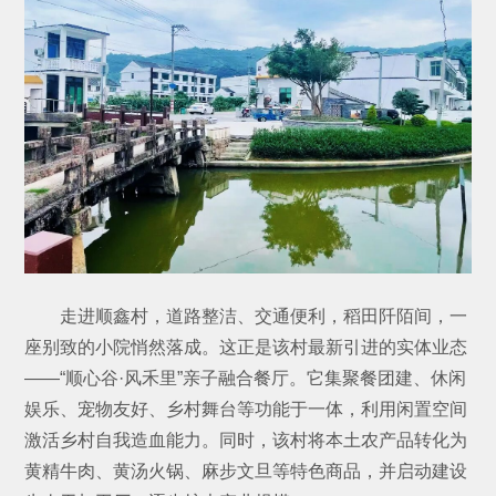
走进顺鑫村，道路整洁、交通便利，稻田阡陌间，一
座别致的小院悄然落成。这正是该村最新引进的实体业态
——“顺心谷·风禾里”亲子融合餐厅。它集聚餐团建、休闲
娱乐、宠物友好、乡村舞台等功能于一体，利用闲置空间
激活乡村自我造血能力。同时，该村将本土农产品转化为
黄精牛肉、黄汤火锅、麻步文旦等特色商品，并启动建设