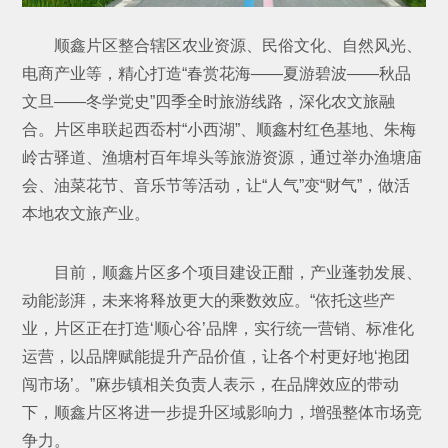
顺鑫片区整合辖区农业资源、民俗文化、自然风光、
电商产业等，精心打造“春赏花海——夏游碧波——秋品
文旦——冬学党史”四季全时旅游线路，深化农文旅融
合。片区串联起西岙村“小西湖”、顺鑫村红色基地、朱梅
岭古驿道、渔塘村百年埠头等旅游资源，通过举办渔塘庙
会、油菜花节、音乐节等活动，让“人气”变“财气”，做活
本地农文旅产业。
目前，顺鑫片区多个项目建设正酣，产业蓬勃发展、
动能澎湃，未来将释放更大的乘数效应。“依托这些产
业，片区正在打造‘顺心谷’品牌，实行统一营销、标准化
运营，以品牌赋能提升产品价值，让各个村更好地‘抱团
闯市场’。”麻步镇相关负责人表示，在品牌效应的带动
下，顺鑫片区将进一步提升区域影响力，增强整体市场竞
争力。