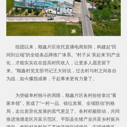
组团以来，顺鑫片区依托直播电商矩阵，构建起“田
间到云端”的全链条品牌推广体系。“村子从‘美起来’到产业
化，才能实实在在提高村民收入，让更多人愿意留下
来。”顺鑫村党支部书记王大转说，过去村与村之间各自
为战，如今攥指成拳，干起事来更有力量了。
为突破单村独斗的局限，顺鑫片区各村纷纷拿出“看
家本领”，形成了“一村一品、错位发展、全域联动”的格
局，走出差异化发展的底气更足了。各村积极联动，共同
推进渔塘老区共富示范区、平阳县生猪产业共富乡村振兴