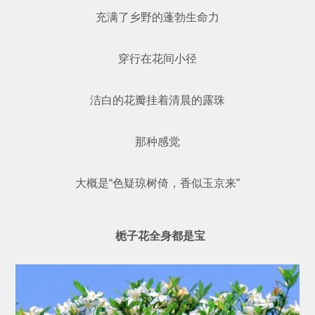
充满了乡野的蓬勃生命力
穿行在花间小径
洁白的花瓣挂着清晨的露珠
那种感觉
大概是“色疑琼树倚，香似玉京来”
栀子花全身都是宝