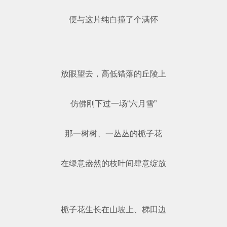
便与这片纯白撞了个满怀
放眼望去，高低错落的丘陵上
仿佛刚下过一场“六月雪”
那一树树、一丛丛的栀子花
在绿意盎然的枝叶间肆意绽放
栀子花生长在山坡上、梯田边