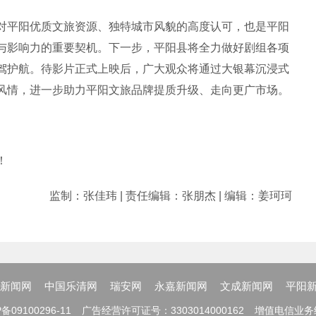
对平阳优质文旅资源、独特城市风貌的高度认可，也是平阳
与影响力的重要契机。下一步，平阳县将全力做好剧组各项
驾护航。待影片正式上映后，广大观众将通过大银幕沉浸式
风情，进一步助力平阳文旅品牌提质升级、走向更广市场。
！
监制：张佳玮 | 责任编辑：张朋杰 | 编辑：姜珂珂
新闻网
中国乐清网
瑞安网
永嘉新闻网
文成新闻网
平阳
备09100296-11
广告经营许可证号：3303014000162
增值电信业务