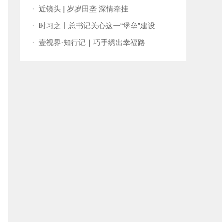
孟两国关系向更高水平发展
·
近镜头 | 岁岁田垄 深情牵挂
·
时习之丨总书记关心这一“堡垒”建设
·
壹视界·知行记｜巧手绣出幸福路