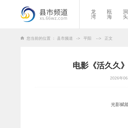
龙
瓯
洞
湾
海
头
您当前的位置 ：
县市频道
->
平阳
-->
正文
电影《活久久
2026年0
光影赋