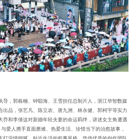
执导，郭栋楠、钟聪海、王雪担任总制片人，浙江华智数媒
合出品，张艺凡、陈立农、唐九洲、林永健、郭柯宇等实力
大乔和李倩这对新婚年轻夫妻的命运羁绊，讲述女主角遭遇
战，与爱人携手直面磨难、热爱生活、珍惜当下的治愈故事，
主打温情细腻、贴近生活的叙事风格，凭借优质的创作团队