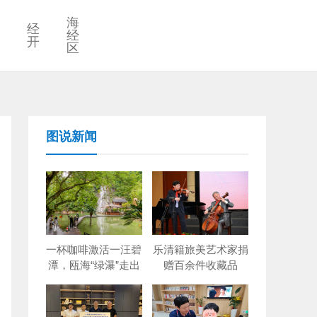
海
经
经
开
区
图说新闻
一杯咖啡激活一汪碧
乐清籍旅美艺术家捐
潭，瓯海“绿瀑”走出
赠百余件收藏品
创新出圈路