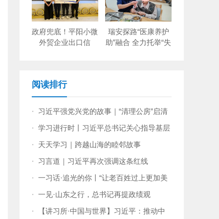
政府兜底！平阳小微
瑞安探路“医康养护
外贸企业出口信
助”融合 全力托举“失
保“零保费”
能老人”
阅读排行
·
习近平强党兴党的故事｜“清理公房”启清
风
·
学习进行时丨习近平总书记关心指导基层
党建的故事
·
天天学习｜跨越山海的睦邻故事
·
习言道｜习近平再次强调这条红线
·
一习话·追光的你丨“让老百姓过上更加美
好的生活”
·
一见·山东之行，总书记再提政绩观
·
【讲习所·中国与世界】习近平：推动中