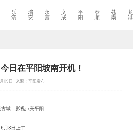
乐
瑞
永
文
平
泰
苍
龙
清
安
嘉
成
阳
顺
南
港
》今日在平阳坡南开机！
6月09日
来源：平阳发布
能古城，影视点亮平阳
6月8日上午