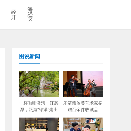
海
经
经
开
区
图说新闻
一杯咖啡激活一汪碧
乐清籍旅美艺术家捐
潭，瓯海“绿瀑”走出
赠百余件收藏品
创新出圈路