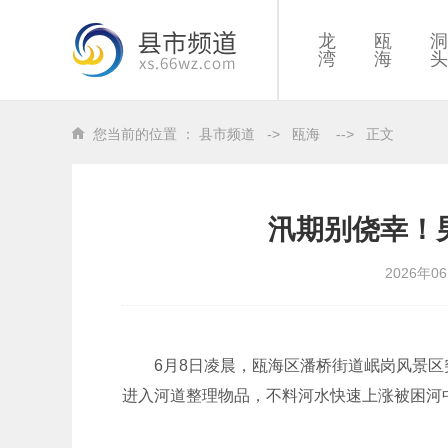
龙
瓯
洞
湾
海
头
您当前的位置 ：
县市频道
->
瓯海
-->
正文
汛期别侥幸！
2026年0
6月8日凌晨，瓯海区潘桥街道岷岗风景
进入河道整理物品，不料河水快速上涨被困河