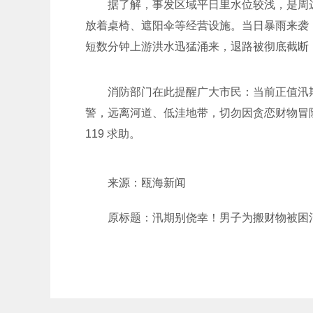
据了解，事发区域平日里水位较浅，是周
放着桌椅、遮阳伞等经营设施。当日暴雨来袭
短数分钟上游洪水迅猛涌来，退路被彻底截断
消防部门在此提醒广大市民：当前正值汛
警，远离河道、低洼地带，切勿因贪恋财物冒
119 求助。
来源：瓯海新闻
原标题：汛期别侥幸！男子为搬财物被困