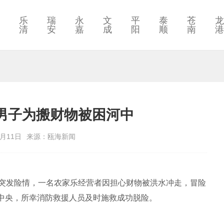
乐
瑞
永
文
平
泰
苍
龙
清
安
嘉
成
阳
顺
南
港
男子为搬财物被困河中
6月11日
来源：瓯海新闻
区突发险情，一名农家乐经营者因担心财物被洪水冲走，冒险
中央，所幸消防救援人员及时施救成功脱险。