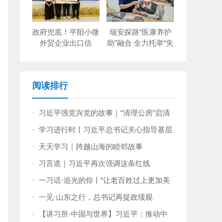
政府兜底！平阳小微
瑞安探路“医康养护
外贸企业出口信
助”融合 全力托举“失
保“零保费”
能老人”
阅读排行
·
习近平强党兴党的故事｜“清理公房”启清
风
·
学习进行时丨习近平总书记关心指导基层
党建的故事
·
天天学习｜跨越山海的睦邻故事
·
习言道｜习近平再次强调这条红线
·
一习话·追光的你丨“让老百姓过上更加美
好的生活”
·
一见·山东之行，总书记再提政绩观
·
【讲习所·中国与世界】习近平：推动中