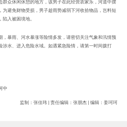
边群众休闲休憩的地方，该男子在此经营农家乐，河道中摆
，为避免财物受损，男子趁雨势减弱下河收拾物品，岂料短
，陷入被困境地。
期，暴雨、河水暴涨等险情多发，请密切关注气象和汛情预
险涉水、进入危险水域。如遇紧急险情，请第一时间拨打
河中
监制：张佳玮 | 责任编辑：张朋杰 | 编辑：姜珂珂