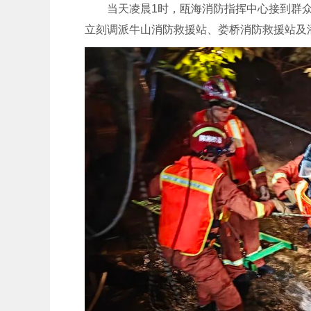
当天凌晨1时，瓯海消防指挥中心接到群
立刻调派牛山消防救援站、娄桥消防救援站及