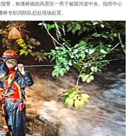
众报警，称潘桥岷岗风景区一男子被困河道中央。指挥中心
潘桥专职消防队赶赴现场处置。