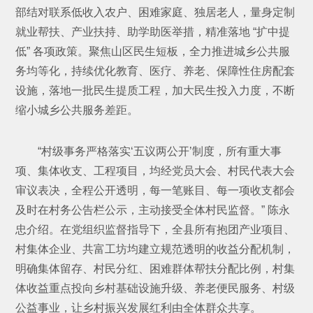
部结对联系低收入农户、困难家庭、独居老人，量身定制
就业帮扶、产业扶持、助学助医举措，精准落地 “扩中提
低” 各项政策。聚焦山区民生短板，全力推进城乡公共服
务均等化，持续优化教育、医疗、养老、保障性住房配套
设施，落地一批民生提质工程，加大民生投入力度，不断
缩小城乡公共服务差距。
“村级事务严格落实‘五议两公开’制度，所有重大事
项、集体收支、工程项目，均经党员大会、村民代表大会
审议表决，全程公开透明，每一笔账目、每一项收支都会
及时在村务公告栏公示，主动接受全体村民监督。” 陈永
忠介绍。在党组织监督指导下，全县所有抱团产业项目、
村集体企业、共富工坊均建立规范透明的收益分配机制，
明确集体留存、村民分红、困难群体帮扶分配比例，村集
体收益重点投向乡村基础设施升级、养老便民服务、村级
公益事业，让乡村振兴发展红利由全体群众共享。