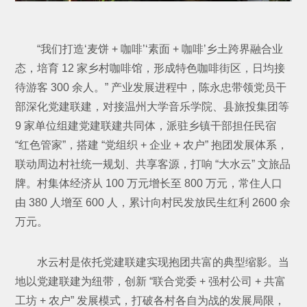
“我们打造‘麦饼 + 咖啡’‘素面 + 咖啡’乡土跨界融合业
态，培育 12 家乡村咖啡馆，形成特色咖啡街区，日均接
待游客 300 余人。” 产业发展进程中，陈永忠带领党员干
部深化党建联建，对接温州大学音乐学院、县旅投集团等
9 家单位组建党建联建共同体，派驻乡镇干部担任民宿
“红色管家”，搭建 “党组织 + 企业 + 农户” 抱团发展体系，
联动周边村社统一规划、共享客源，打响 “大水云” 文旅品
牌。村集体经济从 100 万元增长至 800 万元，常住人口
由 380 人增至 600 人，累计向村民发放民生红利 2600 余
万元。
水云村是依托党建联建实现抱团共富的典型缩影。当
地以党建联建为纽带，创新 “联合党委 + 强村公司 + 共富
工坊 + 农户” 发展模式，打破各村各自为战的发展局限，