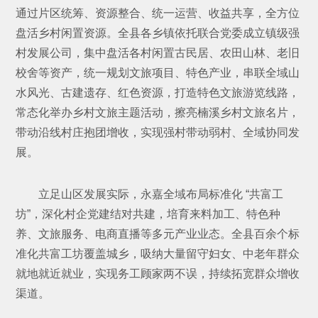
通过片区统筹、资源整合、统一运营、收益共享，全方位
盘活乡村闲置资源。全县各乡镇依托联合党委成立镇级强
村发展公司，集中盘活各村闲置古民居、农田山林、老旧
校舍等资产，统一规划文旅项目、特色产业，串联全域山
水风光、古建遗存、红色资源，打造特色文旅游览线路，
常态化举办乡村文旅主题活动，擦亮楠溪乡村文旅名片，
带动沿线村庄抱团增收，实现强村带动弱村、全域协同发
展。
立足山区发展实际，永嘉全域布局标准化 “共富工
坊”，深化村企党建结对共建，培育来料加工、特色种
养、文旅服务、电商直播等多元产业业态。全县百余个标
准化共富工坊覆盖城乡，吸纳大量留守妇女、中老年群众
就地就近就业，实现务工顾家两不误，持续拓宽群众增收
渠道。