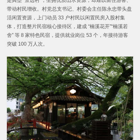
是典型 “景边村”，坐拥优质山水资源，却难以留住游客、
带动村民增收。村党总支书记、村委会主任陈永忠带头盘
活闲置资源，上门动员 33 户村民以闲置民房入股村集
体，打造整片民宿核心接待区，建成 “楠溪花开”“楠溪若
舍” 等 8 家特色民宿，提供就业岗位 53 个，年接待游客
突破 100 万人次。