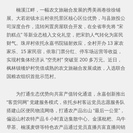
楠溪江畔，一幅农文旅融合发展的秀美画卷徐徐铺
展。大若岩镇水云村依托景区核心区位优势，与县旅投公
司深度合作，流转闲置房屋联合开发，在全省率先将 “宋
韵糕点” 等新业态植入文化礼堂，把宋韵人气转化为富民
财气。珠岸村依托永嘉书院辐射效应，全村开办 13 家农
家乐、15 家民宿，依靠门票分红、停车场运营等收益，
实现村集体经济从 “空壳村” 突破至 200 多万元。近日，
枫林镇镬炉村凭借成熟的农文旅融合发展成效，入选联合
国粮农组织首批示范村。
为打通生态优势向共富产值转化通道，永嘉创新推出
“客货同网” 党建服务模式，依托乡村客运党员志愿服务队
搭建山区便民物流网络，打通农产品出山 “最后一公里”，
偏远山村农特产品 6 小时直达集散中心。金溪枇杷、乌牛
早茶、楠溪麦饼等特色农产品通过党员直播共富直播间销