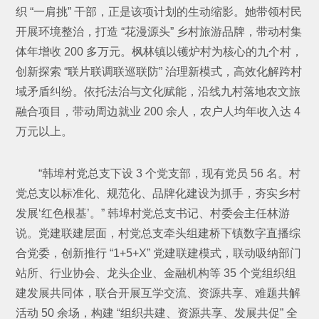
织 “一肩挑” 干部，正是该项计划的生动缩影。她带领村民
开展环境整治，打造 “花漫源头” 乡村旅游品牌，带动村集
体年增收 200 多万元。枫林镇以镬炉村为核心的九个村，
创新探索 “联片联调联巡联防” 治理新模式，高效化解跨村
域矛盾纠纷。依托法治与文化赋能，沿线九村落地农文旅
融合项目，带动周边就业 200 余人，农户人均年收入达 4
万元以上。
“韩埠村党总支下设 3 个党支部，现有党员 56 名。村
党总支以标准化、规范化、品牌化建设为抓手，夯实乡村
发展‘红色根基’。” 韩埠村党总支书记、村委会主任林游
说。党建联建层面，村党总支牵头组建桥下镇数字直播综
合党委，创新推行 “1+5+X” 党建联建模式，联动吸纳部门
站所、行业协会、龙头企业、金融机构等 35 个党组织组
建发展共同体，联合开展互学交流、资源共享、难题共解
活动 50 余场，构建 “组织共建、资源共享、发展共促” 全