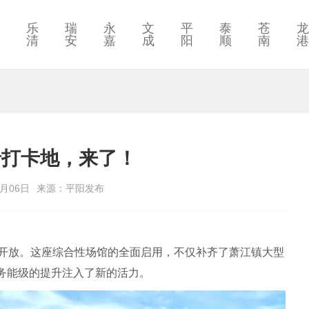
乐
瑞
永
文
平
泰
苍
龙
清
安
嘉
成
阳
顺
南
港
晋打卡地，来了！
7月06日
来源：平阳发布
外开放。这座综合性场馆的全面启用，不仅补齐了萧江镇大型
务能级的提升注入了新的活力。