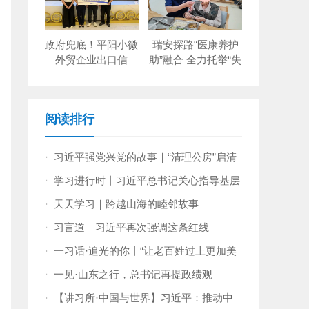
政府兜底！平阳小微
瑞安探路“医康养护
外贸企业出口信
助”融合 全力托举“失
保“零保费”
能老人”
阅读排行
·
习近平强党兴党的故事｜“清理公房”启清
风
·
学习进行时丨习近平总书记关心指导基层
党建的故事
·
天天学习｜跨越山海的睦邻故事
·
习言道｜习近平再次强调这条红线
·
一习话·追光的你丨“让老百姓过上更加美
好的生活”
·
一见·山东之行，总书记再提政绩观
·
【讲习所·中国与世界】习近平：推动中