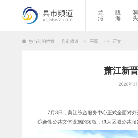
龙
瓯
洞
湾
海
头
您当前的位置 ：
县市频道
->
平阳
-->
正文
萧江新
2026年0
7月3日，萧江综合服务中心正式全面对
综合性公共文体设施的短板，也为区域公共服