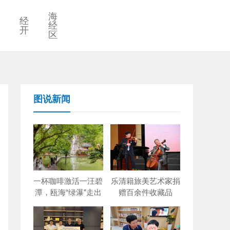
海
经
经
开
区
图说新闻
一杯咖啡激活一汪碧
乐清籍旅美艺术家捐
潭，瓯海“绿瀑”走出
赠百余件收藏品
创新出圈路