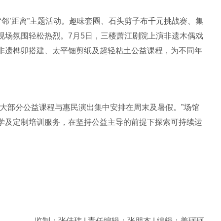
‘邻’距离”主题活动。趣味套圈、石头剪子布千元挑战赛、集
现场氛围轻松热烈。7月5日，三楼萧江剧院上演非遗木偶戏
非遗榫卯搭建、太平钿剪纸及超轻粘土公益课程，为不同年
将大部分公益课程与惠民演出集中安排在周末及暑假。”场馆
学及定制培训服务，在坚持公益主导的前提下探索可持续运
监制：张佳玮 | 责任编辑：张朋杰 | 编辑：姜珂珂