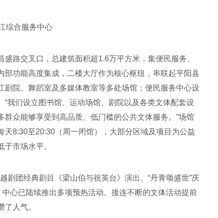
江综合服务中心
盛路交叉口，总建筑面积超1.6万平方米，集便民服务、
内部功能高度集成，二楼大厅作为核心枢纽，串联起平阳县
江剧院、舞蹈室及多媒体教室等多处场馆；便民服务中心设
。“我们设立图书馆、运动场馆、剧院以及各类文体配套设
多群众能够享受到高品质、低门槛的公共文体服务。”场馆
8:30至20:30（周一闭馆），大部分区域及项目为公益
低于市场水平。
越剧团经典剧目《梁山伯与祝英台》演出、“丹青颂盛世”庆
前，中心已陆续推出多项预热活动。接连不断的文体活动提前
攒了人气。