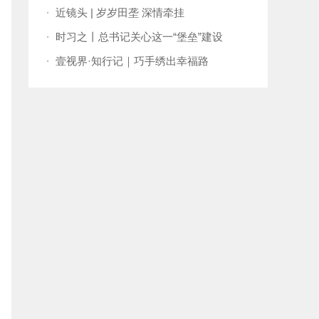
孟两国关系向更高水平发展
·
近镜头 | 岁岁田垄 深情牵挂
·
时习之丨总书记关心这一“堡垒”建设
·
壹视界·知行记｜巧手绣出幸福路