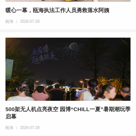
暖心一幕，瓯海执法工作人员勇救落水阿姨
瓯海
2026-07-29
|
500架无人机点亮夜空 园博“CHILL一夏”暑期潮玩季
启幕
瓯海
2026-07-29
|