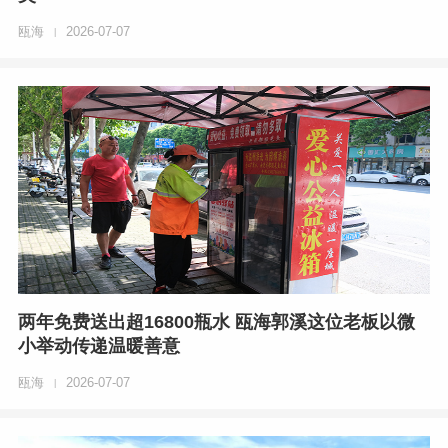
瓯海
2026-07-07
|
两年免费送出超16800瓶水 瓯海郭溪这位老板以微
小举动传递温暖善意
瓯海
2026-07-07
|