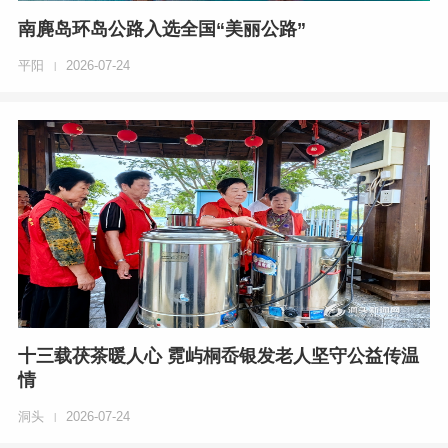
南麂岛环岛公路入选全国“美丽公路”
平阳
2026-07-24
|
十三载茯茶暖人心 霓屿桐岙银发老人坚守公益传温
情
洞头
2026-07-24
|