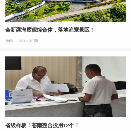
全新滨海度假综合体，落地渔寮景区！
苍南
2026-07-06
|
省级样板！苍南整合投用12个！