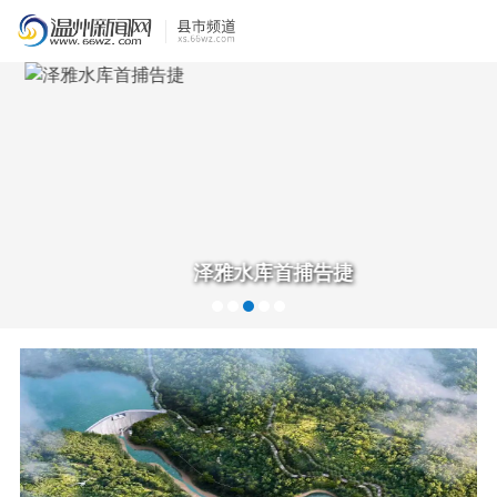
泽雅水库首捕告捷