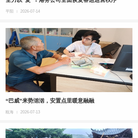
全力以“复”！港务公司全面恢复客运运营秩序
平阳
2026-07-14
|
“巴威”来势汹汹，安置点里暖意融融
瓯海
2026-07-13
|