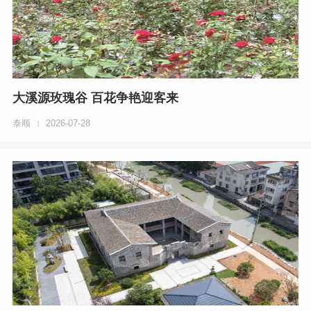
大溪源玫瑰谷 百花争艳迎客来
泰顺
2026-07-28
|