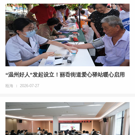
“温州好人”发起设立！丽岙街道爱心驿站暖心启用
瓯海
2026-07-27
|