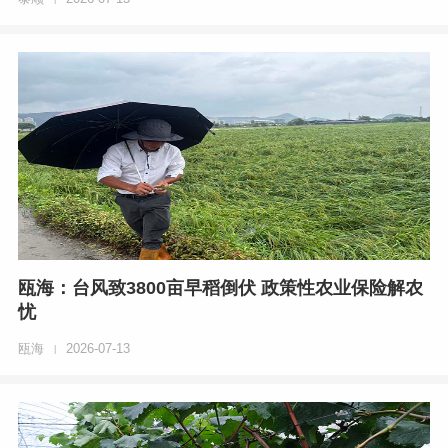
瓯海：台风致3800亩早稻倒伏 政策性农业保险解农
忧
瓯海
2026-07-13
|