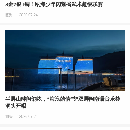
3金2银1铜！瓯海少年闪耀省武术超级联赛
瓯海
2026-07-24
|
半屏山畔闽韵浓，“海浪的情书”双屏闽南语音乐荟
洞头开唱
洞头
2026-07-21
|