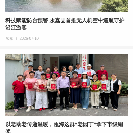
科技赋能防台预警 永嘉县首推无人机空中巡航守护
沿江游客
永嘉
2026-07-10
|
以老助老传递温暖，瓯海这群“老园丁”拿下市级铜
奖