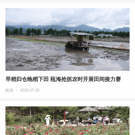
早稻归仓晚稻下田 瓯海抢抓农时开展田间接力赛
瓯海
2026-07-28
|