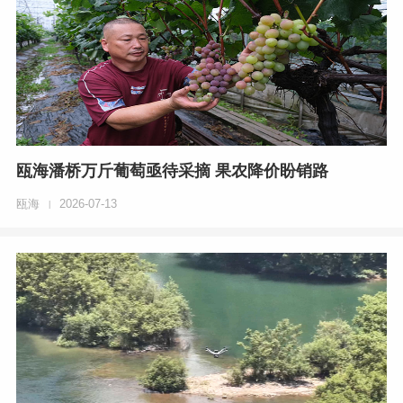
瓯海潘桥万斤葡萄亟待采摘 果农降价盼销路
瓯海
2026-07-13
|